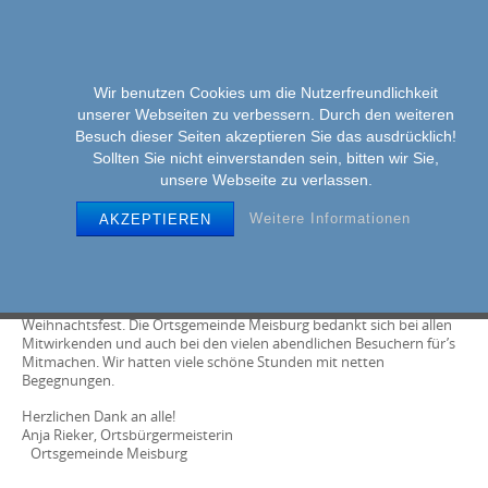
Wir benutzen Cookies um die Nutzerfreundlichkeit
unserer Webseiten zu verbessern. Durch den weiteren
MENU
Skip
Besuch dieser Seiten akzeptieren Sie das ausdrücklich!
to
Sollten Sie nicht einverstanden sein, bitten wir Sie,
unsere Webseite zu verlassen.
content
Weitere Informationen
AKZEPTIEREN
Adventsfenster-Aktion 2024
Auch in 2024 waren unsere Adventfenster in Meisburg wieder eine
sehenswerte Aktion und eine schöne Einstimmung auf das
Weihnachtsfest. Die Ortsgemeinde Meisburg bedankt sich bei allen
Mitwirkenden und auch bei den vielen abendlichen Besuchern für’s
Mitmachen. Wir hatten viele schöne Stunden mit netten
Begegnungen.
Herzlichen Dank an alle!
Anja Rieker, Ortsbürgermeisterin
Ortsgemeinde Meisburg