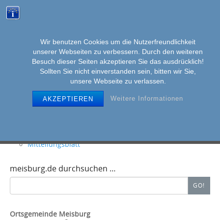
Wir benutzen Cookies um die Nutzerfreundlichkeit
unserer Webseiten zu verbessern. Durch den weiteren
MENU
Skip
Besuch dieser Seiten akzeptieren Sie das ausdrücklich!
to
Sollten Sie nicht einverstanden sein, bitten wir Sie,
unsere Webseite zu verlassen.
content
Weitere Informationen
AKZEPTIEREN
ALLGEMEINE INFOS
Herzlich willkommen in Meisburg/Vulkaneifel
Über die Ortsgemeinde
Mülltermine
Baugebiete
Mitteilungsblatt
meisburg.de durchsuchen …
Search
GO!
for:
Ortsgemeinde Meisburg