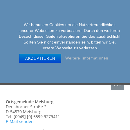
Wir benutzen Cookies um die Nutzerfreundlichkeit
unserer Webseiten zu verbessern. Durch den weiteren
MENU
Skip
Besuch dieser Seiten akzeptieren Sie das ausdrücklich!
to
Sollten Sie nicht einverstanden sein, bitten wir Sie,
unsere Webseite zu verlassen.
content
Weitere Informationen
AKZEPTIEREN
Dorferneuerung
meisburg.de durchsuchen …
Search
GO!
for:
Ortsgemeinde Meisburg
Densborner Straße 2
D-54570 Meisburg
Tel. [0049] [0] 6599 9279411
E-Mail senden …