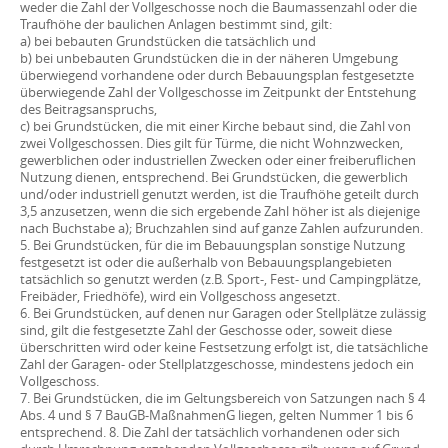
weder die Zahl der Vollgeschosse noch die Baumassenzahl oder die
Traufhöhe der baulichen Anlagen bestimmt sind, gilt:
a) bei bebauten Grundstücken die tatsächlich und
b) bei unbebauten Grundstücken die in der näheren Umgebung
überwiegend vorhandene oder durch Bebauungsplan festgesetzte
überwiegende Zahl der Vollgeschosse im Zeitpunkt der Entstehung
des Beitragsanspruchs,
c) bei Grundstücken, die mit einer Kirche bebaut sind, die Zahl von
zwei Vollgeschossen. Dies gilt für Türme, die nicht Wohnzwecken,
gewerblichen oder industriellen Zwecken oder einer freiberuflichen
Nutzung dienen, entsprechend. Bei Grundstücken, die gewerblich
und/oder industriell genutzt werden, ist die Traufhöhe geteilt durch
3,5 anzusetzen, wenn die sich ergebende Zahl höher ist als diejenige
nach Buchstabe a); Bruchzahlen sind auf ganze Zahlen aufzurunden.
5. Bei Grundstücken, für die im Bebauungsplan sonstige Nutzung
festgesetzt ist oder die außerhalb von Bebauungsplangebieten
tatsächlich so genutzt werden (z.B. Sport-, Fest- und Campingplätze,
Freibäder, Friedhöfe), wird ein Vollgeschoss angesetzt.
6. Bei Grundstücken, auf denen nur Garagen oder Stellplätze zulässig
sind, gilt die festgesetzte Zahl der Geschosse oder, soweit diese
überschritten wird oder keine Festsetzung erfolgt ist, die tatsächliche
Zahl der Garagen- oder Stellplatzgeschosse, mindestens jedoch ein
Vollgeschoss.
7. Bei Grundstücken, die im Geltungsbereich von Satzungen nach § 4
Abs. 4 und § 7 BauGB-MaßnahmenG liegen, gelten Nummer 1 bis 6
entsprechend. 8. Die Zahl der tatsächlich vorhandenen oder sich