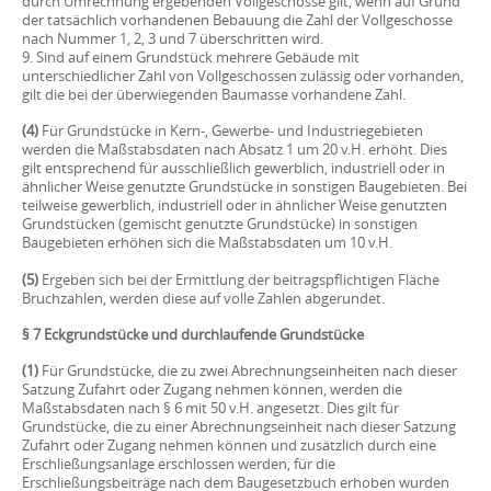
durch Umrechnung ergebenden Vollgeschosse gilt, wenn auf Grund
der tatsächlich vorhandenen Bebauung die Zahl der Vollgeschosse
nach Nummer 1, 2, 3 und 7 überschritten wird.
9. Sind auf einem Grundstück mehrere Gebäude mit
unterschiedlicher Zahl von Vollgeschossen zulässig oder vorhanden,
gilt die bei der überwiegenden Baumasse vorhandene Zahl.
(4)
Für Grundstücke in Kern-, Gewerbe- und Industriegebieten
werden die Maßstabsdaten nach Absatz 1 um 20 v.H. erhöht. Dies
gilt entsprechend für ausschließlich gewerblich, industriell oder in
ähnlicher Weise genutzte Grundstücke in sonstigen Baugebieten. Bei
teilweise gewerblich, industriell oder in ähnlicher Weise genutzten
Grundstücken (gemischt genutzte Grundstücke) in sonstigen
Baugebieten erhöhen sich die Maßstabsdaten um 10 v.H.
(5)
Ergeben sich bei der Ermittlung der beitragspflichtigen Fläche
Bruchzahlen, werden diese auf volle Zahlen abgerundet.
§ 7 Eckgrundstücke und durchlaufende Grundstücke
(1)
Für Grundstücke, die zu zwei Abrechnungseinheiten nach dieser
Satzung Zufahrt oder Zugang nehmen können, werden die
Maßstabsdaten nach § 6 mit 50 v.H. angesetzt. Dies gilt für
Grundstücke, die zu einer Abrechnungseinheit nach dieser Satzung
Zufahrt oder Zugang nehmen können und zusätzlich durch eine
Erschließungsanlage erschlossen werden, für die
Erschließungsbeiträge nach dem Baugesetzbuch erhoben wurden