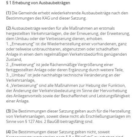
§ 1 Erhebung von Ausbaubeiträgen
(1)
Die Gemeinde erhebt wiederkehrende Ausbaubeiträge nach den
Bestimmungen des KAG und dieser Satzung.
(2)
Ausbaubeiträge werden für alle Maßnahmen an erstmals
hergestellten Verkehrsanlagen, die der Erneuerung, der Erweiterung,
dem Umbau oder der Verbesserung dienen, erhoben.
1. „Erneuerung“ ist die Wiederherstellung einer vorhandenen, ganz
oder teilweise unbrauchbaren, abgenutzten oder schadhaften
Anlage in einen dem regelmäßigen Verkehrsbedürfnis genügenden
Zustand,
2. „Erweiterung“ ist jede flächenmäßige Vergrößerung einer
fertiggestellten Anlage oder deren Ergänzung durch weitere Teile,
3. „Umbau“ ist jede nachhaltige technische Veränderung an der
Verkehrsanlage,
4. „Verbesserung“ sind alle Maßnahmen zur Hebung der Funktion,
der Änderung der Verkehrsbedeutung im Sinne der Hervorhebung
des Anliegervorteils sowie der Beschaffenheit und Leistungsfähigkeit
einer Anlage.
(3)
Die Bestimmungen dieser Satzung gelten auch für die Herstellung
von Verkehrsanlagen, soweit diese nicht als Erschließungsanlagen im
Sinne von § 127 Abs. 2 BauGB beitragsfähig sind.
(4)
Die Bestimmungen dieser Satzung gelten nicht, soweit
Kostenerstattungsbeiträge nach § 8 a BNatSchG zu erheben sind.