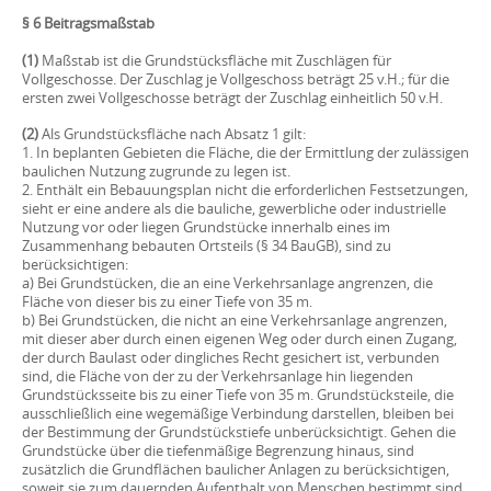
§ 6 Beitragsmaßstab
(1)
Maßstab ist die Grundstücksfläche mit Zuschlägen für
Vollgeschosse. Der Zuschlag je Vollgeschoss beträgt 25 v.H.; für die
ersten zwei Vollgeschosse beträgt der Zuschlag einheitlich 50 v.H.
(2)
Als Grundstücksfläche nach Absatz 1 gilt:
1. In beplanten Gebieten die Fläche, die der Ermittlung der zulässigen
baulichen Nutzung zugrunde zu legen ist.
2. Enthält ein Bebauungsplan nicht die erforderlichen Festsetzungen,
sieht er eine andere als die bauliche, gewerbliche oder industrielle
Nutzung vor oder liegen Grundstücke innerhalb eines im
Zusammenhang bebauten Ortsteils (§ 34 BauGB), sind zu
berücksichtigen:
a) Bei Grundstücken, die an eine Verkehrsanlage angrenzen, die
Fläche von dieser bis zu einer Tiefe von 35 m.
b) Bei Grundstücken, die nicht an eine Verkehrsanlage angrenzen,
mit dieser aber durch einen eigenen Weg oder durch einen Zugang,
der durch Baulast oder dingliches Recht gesichert ist, verbunden
sind, die Fläche von der zu der Verkehrsanlage hin liegenden
Grundstücksseite bis zu einer Tiefe von 35 m. Grundstücksteile, die
ausschließlich eine wegemäßige Verbindung darstellen, bleiben bei
der Bestimmung der Grundstückstiefe unberücksichtigt. Gehen die
Grundstücke über die tiefenmäßige Begrenzung hinaus, sind
zusätzlich die Grundflächen baulicher Anlagen zu berücksichtigen,
soweit sie zum dauernden Aufenthalt von Menschen bestimmt sind.