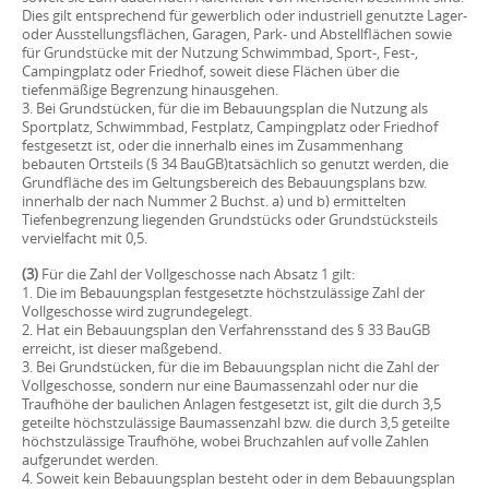
Dies gilt entsprechend für gewerblich oder industriell genutzte Lager-
oder Ausstellungsflächen, Garagen, Park- und Abstellflächen sowie
für Grundstücke mit der Nutzung Schwimmbad, Sport-, Fest-,
Campingplatz oder Friedhof, soweit diese Flächen über die
tiefenmäßige Begrenzung hinausgehen.
3. Bei Grundstücken, für die im Bebauungsplan die Nutzung als
Sportplatz, Schwimmbad, Festplatz, Campingplatz oder Friedhof
festgesetzt ist, oder die innerhalb eines im Zusammenhang
bebauten Ortsteils (§ 34 BauGB)tatsächlich so genutzt werden, die
Grundfläche des im Geltungsbereich des Bebauungsplans bzw.
innerhalb der nach Nummer 2 Buchst. a) und b) ermittelten
Tiefenbegrenzung liegenden Grundstücks oder Grundstücksteils
vervielfacht mit 0,5.
(3)
Für die Zahl der Vollgeschosse nach Absatz 1 gilt:
1. Die im Bebauungsplan festgesetzte höchstzulässige Zahl der
Vollgeschosse wird zugrundegelegt.
2. Hat ein Bebauungsplan den Verfahrensstand des § 33 BauGB
erreicht, ist dieser maßgebend.
3. Bei Grundstücken, für die im Bebauungsplan nicht die Zahl der
Vollgeschosse, sondern nur eine Baumassenzahl oder nur die
Traufhöhe der baulichen Anlagen festgesetzt ist, gilt die durch 3,5
geteilte höchstzulässige Baumassenzahl bzw. die durch 3,5 geteilte
höchstzulässige Traufhöhe, wobei Bruchzahlen auf volle Zahlen
aufgerundet werden.
4. Soweit kein Bebauungsplan besteht oder in dem Bebauungsplan