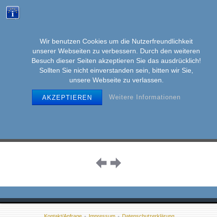
Wir benutzen Cookies um die Nutzerfreundlichkeit
unserer Webseiten zu verbessern. Durch den weiteren
MENU
Skip
Besuch dieser Seiten akzeptieren Sie das ausdrücklich!
to
Sollten Sie nicht einverstanden sein, bitten wir Sie,
unsere Webseite zu verlassen.
content
Weitere Informationen
AKZEPTIEREN
Image
navigation
Kontakt/Anfrage
Impressum
Datenschutzerklärung