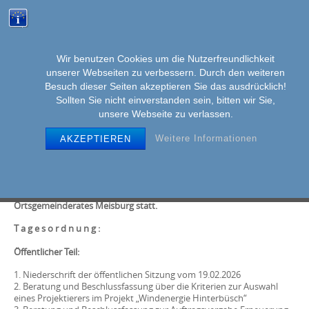
Wir benutzen Cookies um die Nutzerfreundlichkeit
unserer Webseiten zu verbessern. Durch den weiteren
MENU
Skip
Besuch dieser Seiten akzeptieren Sie das ausdrücklich!
to
Sollten Sie nicht einverstanden sein, bitten wir Sie,
unsere Webseite zu verlassen.
content
Weitere Informationen
AKZEPTIEREN
Sitzung des Ortsgemeinderates
Am Dienstag, dem 24. März 2026, 20.00 Uhr, findet im Bürgerhaus
Meisburg, Densborner Straße 4, die nächste Sitzung des
Ortsgemeinderates Meisburg statt.
T a g e s o r d n u n g :
Öffentlicher Teil:
1. Niederschrift der öffentlichen Sitzung vom 19.02.2026
2. Beratung und Beschlussfassung über die Kriterien zur Auswahl
eines Projektierers im Projekt „Windenergie Hinterbüsch“