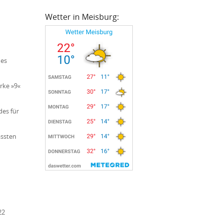
Wetter in Meisburg:
des
rke »9«
es für
assten
22