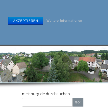
Weitere Informationen
AKZEPTIEREN
EUERUNG
| PARTNERSCHAFT |
ARCHIV
meisburg.de durchsuchen …
Search
GO!
for: