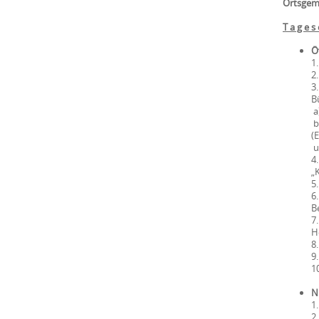
Ortsgeme
T a g e s 
Öf
1
2
3
B
a
b
(
u
4
„
5
6
B
7
H
8
9
1
Ni
1
2