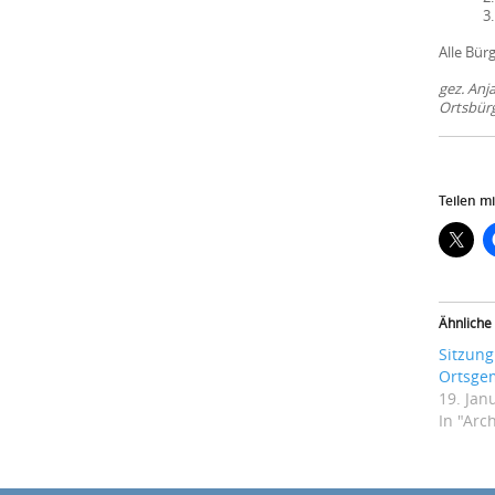
3
Alle Bür
gez. Anj
Ortsbür
Teilen mi
Ähnliche
Sitzung
Ortsge
19. Jan
In "Arc