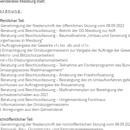
inderates Meisburg statt.
o r d n u n g :
fentlicher Teil:
. Genehmigung der Niederschrift der öffentlichen Sitzung vom 08.09.2022
. Beratung und Beschlussfassung – Beitritt der OG Meisburg zur AöR
. Beratung und Beschlussfassung – Baumaßnahme „Umbau und Sanierung 
ürgerhauses in Meisburg“
) Auftragsvergabe der Gewerke »1« bis »8« und »11«
) Ermächtigung der Ortsbürgermeisterin zur Vergabe der Aufträge der Gewe
Elektro- und Blitzschutzarbeiten)
nd »10« (Heizungsinstallationsarbeiten)
. Beratung und Beschlussfassung – Teilnahme am Förderprogramm des Bund
Klimaangepasstes Waldmanagement“
. Beratung und Beschlussfassung – Änderung der Friedhofssatzung
. Beratung und Beschlussfassung – Bestätigung des im Umlaufverfahren gef
eschlusses zur Auftragsvergabe der Risssanierung
. Beratung und Beschlussfassung – Maßnahmenplan zur Beseitigung der
ochwasserschäden aus 2021
. Beratung und Beschlussfassung – Umgemeindung Forsthaus
. Informationen der Ortsbürgermeisterin
0. Anregungen aus dem Gemeinderat
chtöffentlicher Teil:
. Genehmigung der Niederschrift der nichtöffentlichen Sitzung vom 08.09.20
. Personal-, Bau-, Grundstücks- und Vertragsangelegenheiten