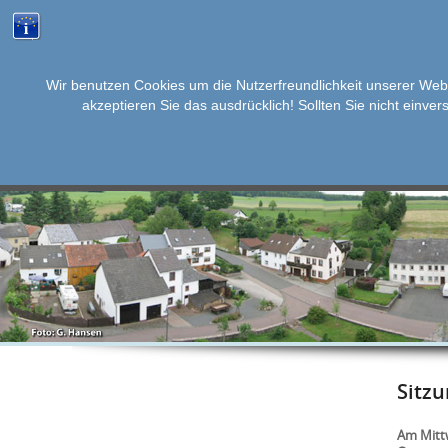
Wir benutzen Cookies um die Nutzerfreundlichkeit unserer Web
akzeptieren Sie das ausdrücklich! Sollten Sie nicht einver
SKIP
AKTUELLES
KALENDER
INFOS
BÜR
TO
CONTENT
Sitz
Am Mittw